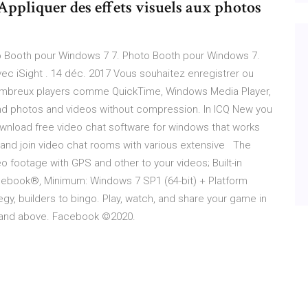
ppliquer des effets visuels aux photos
 Booth pour Windows 7 7. Photo Booth pour Windows 7.
vec iSight . 14 déc. 2017 Vous souhaitez enregistrer ou
nombreux players comme QuickTime, Windows Media Player,
Send photos and videos without compression. In ICQ New you
ownload free video chat software for windows that works
-1 and join video chat rooms with various extensive The
 footage with GPS and other to your videos; Built-in
cebook®, Minimum: Windows 7 SP1 (64-bit) + Platform
, builders to bingo. Play, watch, and share your game in
7 and above. Facebook ©2020.