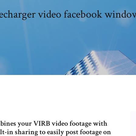
echarger video facebook windo
bines your VIRB video footage with
t-in sharing to easily post footage on