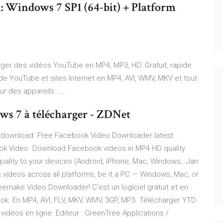
Windows 7 SP1 (64-bit) + Platform
er des vidéos YouTube en MP4, MP3, HD. Gratuit, rapide
de YouTube et sites Internet en MP4, AVI, WMV, MKV et tout
r des appareils : …
s 7 à télécharger - ZDNet
 download. Free Facebook Video Downloader latest
ook Video Download Facebook videos in MP4 HD quality
uality to your devices (Android, iPhone, Mac, Windows, Jan
ideos across all platforms, be it a PC — Windows, Mac, or
emake Video Downloader! C'est un logiciel gratuit et en
ok. En MP4, AVI, FLV, MKV, WMV, 3GP, MP3. Télécharger YTD
vidéos en ligne. Editeur : GreenTree Applications /