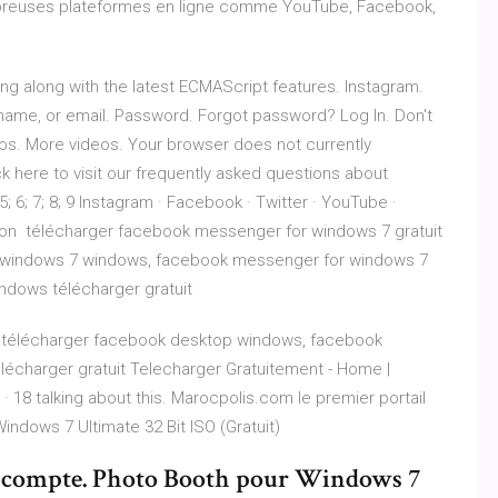
mbreuses plateformes en ligne comme YouTube, Facebook,
ing along with the latest ECMAScript features. Instagram.
name, or email. Password. Forgot password? Log In. Don't
os. More videos. Your browser does not currently
ck here to visit our frequently asked questions about
 5; 6; 7; 8; 9 Instagram · Facebook · Twitter · YouTube ·
rsion télécharger facebook messenger for windows 7 gratuit
 windows 7 windows, facebook messenger for windows 7
dows télécharger gratuit
) télécharger facebook desktop windows, facebook
charger gratuit Telecharger Gratuitement - Home |
 18 talking about this. Marocpolis.com le premier portail
ndows 7 Ultimate 32 Bit ISO (Gratuit)
 compte. Photo Booth pour Windows 7