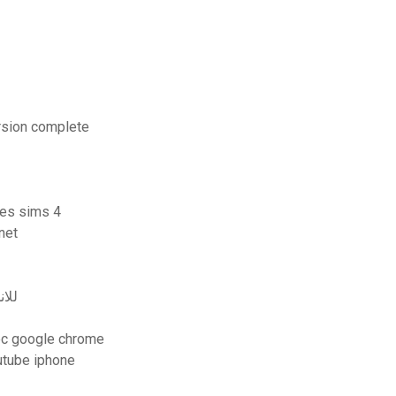
rsion complete
les sims 4
net
s applock للاندرويد
vec google chrome
utube iphone