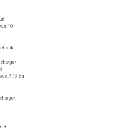
uit
ows 10
cebook
écharger
d
ows 7 32 bit
charger
s 8