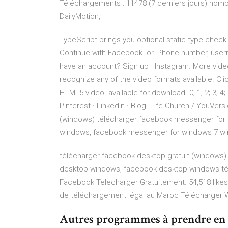
Téléchargements : 11478 (7 derniers jours) no
DailyMotion,
TypeScript brings you optional static type-check
Continue with Facebook. or. Phone number, user
have an account? Sign up · Instagram. More vide
recognize any of the video formats available. Cli
HTML5 video. available for download. 0; 1; 2; 3; 4;
Pinterest · LinkedIn · Blog. Life.Church / YouVe
(windows) télécharger facebook messenger for
windows, facebook messenger for windows 7 win
télécharger facebook desktop gratuit (windows
desktop windows, facebook desktop windows télé
Facebook Telecharger Gratuitement. 54,518 likes ·
de téléchargement légal au Maroc Télécharger Wi
Autres programmes à prendre en