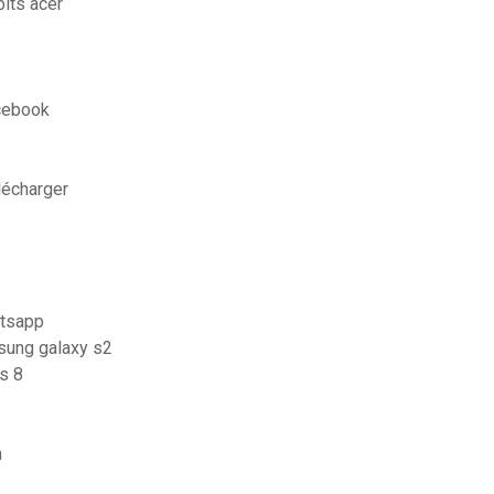
its acer
cebook
lécharger
atsapp
sung galaxy s2
s 8
n