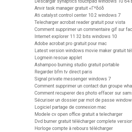
Descargar synaptics touchpad windows 10 64 b
Anvir task manager gratuit «Γºδóδ
Ati catalyst control center 10.2 windows 7
Telecharger acrobat reader gratuit pour vista
Comment supprimer un commentaire gif sur fa
Internet explorer 11 32 bits windows 10
Adobe acrobat pro gratuit pour mac
Latest version windows movie maker gratuit té
Logmein rescue applet
Ashampoo burning studio gratuit portable
Regarder bfm tv direct paris
Signal private messenger windows 7
Comment supprimer un contact dun groupe wh
Comment recuperer des photo effacer sur sam
Sécuriser un dossier par mot de passe window
Logiciel partage de connexion mac
Modele cv open office gratuit a telecharger
Dvd burner gratuit télécharger complete versio
Horloge compte à rebours télécharger