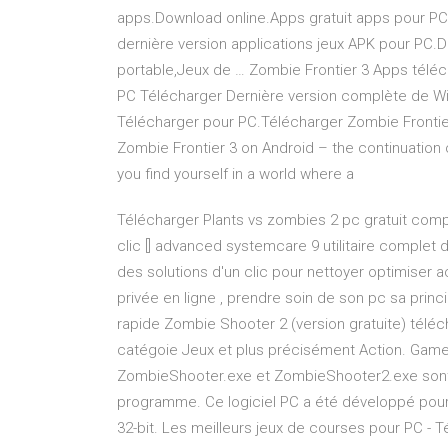
apps.Download online.Apps gratuit apps pour PC
dernière version applications jeux APK pour PC.D
portable,Jeux de … Zombie Frontier 3 Apps téléc
PC Télécharger Dernière version complète de Wi
Télécharger pour PC.Télécharger Zombie Frontier 
Zombie Frontier 3 on Android – the continuation 
you find yourself in a world where a
Télécharger Plants vs zombies 2 pc gratuit complet
clic [] advanced systemcare 9 utilitaire complet d
des solutions d'un clic pour nettoyer optimiser 
privée en ligne , prendre soin de son pc sa princi
rapide Zombie Shooter 2 (version gratuite) tél
catégoie Jeux et plus précisément Action. Game
ZombieShooter.exe et ZombieShooter2.exe sont le
programme. Ce logiciel PC a été développé pour
32-bit. Les meilleurs jeux de courses pour PC - Té