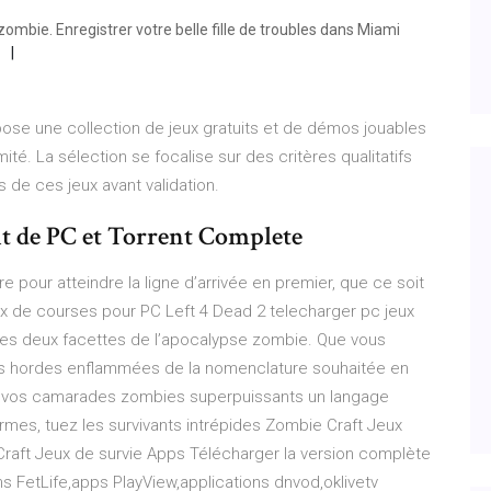
ombie. Enregistrer votre belle fille de troubles dans Miami
ose une collection de jeux gratuits et de démos jouables
ité. La sélection se focalise sur des critères qualitatifs
s de ces jeux avant validation.
it de PC et Torrent Complete
e pour atteindre la ligne d’arrivée en premier, que ce soit
ux de courses pour PC Left 4 Dead 2 telecharger pc jeux
r les deux facettes de l’apocalypse zombie. Que vous
es hordes enflammées de la nomenclature souhaitée en
vec vos camarades zombies superpuissants un langage
ermes, tuez les survivants intrépides Zombie Craft Jeux
Craft Jeux de survie Apps Télécharger la version complète
s FetLife,apps PlayView,applications dnvod,oklivetv