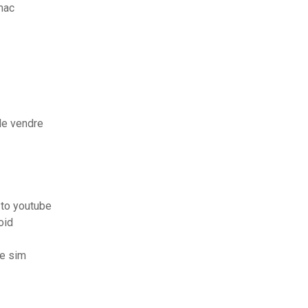
mac
le vendre
 to youtube
oid
te sim