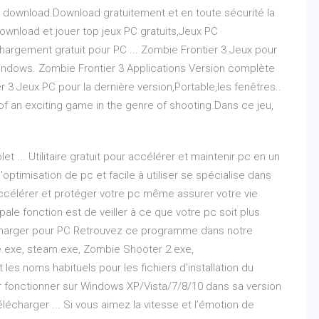
 download.Download gratuitement et en toute sécurité la
ownload et jouer top jeux PC gratuits,Jeux PC
hargement gratuit pour PC ... Zombie Frontier 3 Jeux pour
ndows. Zombie Frontier 3 Applications Version complète
3 Jeux PC pour la dernière version,Portable,les fenêtres..
of an exciting game in the genre of shooting.Dans ce jeu,
 ... Utilitaire gratuit pour accélérer et maintenir pc en un
'optimisation de pc et facile à utiliser se spécialise dans
accélérer et protéger votre pc même assurer votre vie
pale fonction est de veiller à ce que votre pc soit plus
écharger pour PC Retrouvez ce programme dans notre
.exe, steam.exe, Zombie Shooter 2.exe,
s noms habituels pour les fichiers d'installation du
 fonctionner sur Windows XP/Vista/7/8/10 dans sa version
lécharger ... Si vous aimez la vitesse et l’émotion de