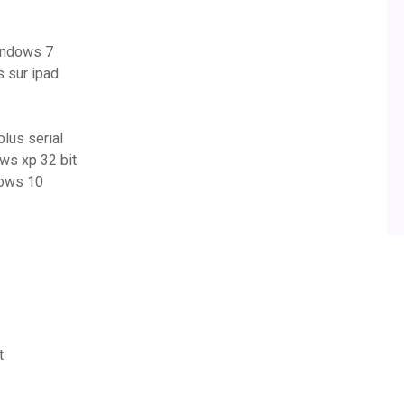
windows 7
s sur ipad
lus serial
ows xp 32 bit
dows 10
t