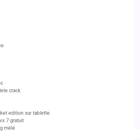
ce
pc
lete crack
et edition sur tablette
s 7 gratuit
ng mêlé