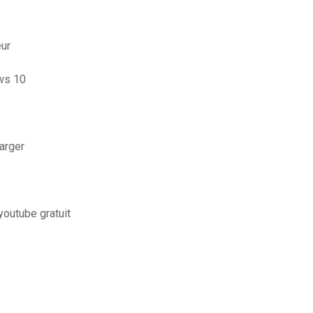
ur
ows 10
harger
youtube gratuit