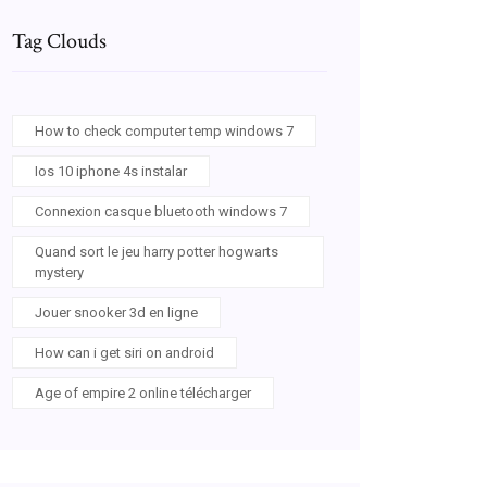
Tag Clouds
How to check computer temp windows 7
Ios 10 iphone 4s instalar
Connexion casque bluetooth windows 7
Quand sort le jeu harry potter hogwarts
mystery
Jouer snooker 3d en ligne
How can i get siri on android
Age of empire 2 online télécharger