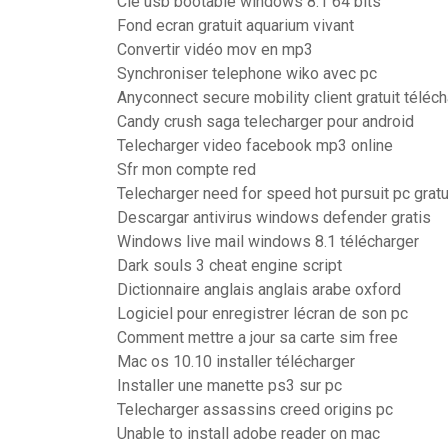
Clé usb bootable windows 8.1 64 bits
Fond ecran gratuit aquarium vivant
Convertir vidéo mov en mp3
Synchroniser telephone wiko avec pc
Anyconnect secure mobility client gratuit téléc
Candy crush saga telecharger pour android
Telecharger video facebook mp3 online
Sfr mon compte red
Telecharger need for speed hot pursuit pc grat
Descargar antivirus windows defender gratis
Windows live mail windows 8.1 télécharger
Dark souls 3 cheat engine script
Dictionnaire anglais anglais arabe oxford
Logiciel pour enregistrer lécran de son pc
Comment mettre a jour sa carte sim free
Mac os 10.10 installer télécharger
Installer une manette ps3 sur pc
Telecharger assassins creed origins pc
Unable to install adobe reader on mac