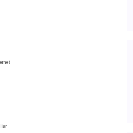
ernet
n
lier