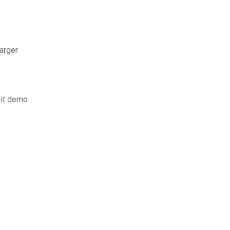
harger
uit demo