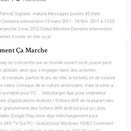
u/Fermé] Signaler. maluna Messages postés 45 Date
Dernière intervention 19 mars 2011 - 18 févr. 2011 à 15:03
imanche 2 mai 2010 Statut Membre Dernière intervention
merais trouver un site ou je
omment Ça Marche
play se concentre sur un monde ouvert où le joueur peut
e globale, ainsi que s'engager dans des activités
 conduite, parfois le jeu de rôle, la furtivité, et de course
 satire comique de la culture américaine, mais la série a
r portable pour PC ... télécharger App pour ordinateur
web d'applications Android / fichiers APK de la plupart des
rger gratuitement des fichiers APK android pour pc, puis
nstaller Google Play store.App téléchargement pour
ger SFR TV Sur PC - Gratuit pour Windows 10/8/7 Comment