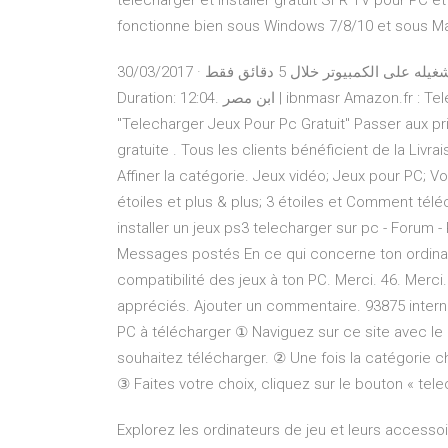
télécharger et installer gratuit SFR TV pour PC 
fonctionne bien sous Windows 7/8/10 et sous M
30/03/2017 · تحميل متجر جوجل بلاي للكمبيوتر 2018 وتشغيله على الكمبيوتر خلال 5 دقائق فقط - ibnmasr.com -
Duration: 12:04. ابن مصر | ibnmasr Amazon.fr : Telecharger Jeux Pour Pc Gratuit 1-48 sur 384 résultats pour
"Telecharger Jeux Pour Pc Gratuit" Passer aux p
gratuite . Tous les clients bénéficient de la Li
Affiner la catégorie. Jeux vidéo; Jeux pour PC; 
étoiles et plus & plus; 3 étoiles et Comment télé
installer un jeux ps3 telecharger sur pc - Forum 
Messages postés En ce qui concerne ton ordinateu
compatibilité des jeux à ton PC. Merci. 46. Me
appréciés. Ajouter un commentaire. 93875 inter
PC à télécharger ① Naviguez sur ce site avec le 
souhaitez télécharger. ② Une fois la catégorie ch
③ Faites votre choix, cliquez sur le bouton « tele
Explorez les ordinateurs de jeu et leurs accessoi