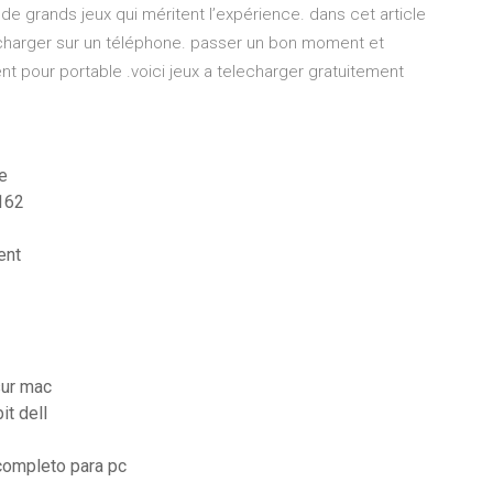
de grands jeux qui méritent l’expérience. dans cet article
lécharger sur un téléphone. passer un bon moment et
t pour portable .voici jeux a telecharger gratuitement
e
.162
ent
sur mac
it dell
completo para pc