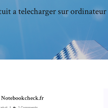
tuit a telecharger sur ordinateur
 - Notebookcheck.fr
atuit
1 Comments