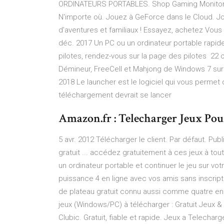
ORDINATEURS PORTABLES. Shop Gaming Monitors. 
N'importe où. Jouez à GeForce dans le Cloud. Jou
d'aventures et familiaux ! Essayez, achetez Vo
déc. 2017 Un PC ou un ordinateur portable rapide
pilotes, rendez-vous sur la page des pilotes 22 o
Démineur, FreeCell et Mahjong de Windows 7 sur o
2018 Le launcher est le logiciel qui vous permet d
téléchargement devrait se lancer
Amazon.fr : Telecharger Jeux Pou
5 avr. 2012 Télécharger le client. Par défaut. Pub
gratuit ... accédez gratuitement à ces jeux à to
un ordinateur portable et continuer le jeu sur vo
puissance 4 en ligne avec vos amis sans inscrip
de plateau gratuit connu aussi comme quatre en 
jeux (Windows/PC) à télécharger : Gratuit Jeux &
Clubic. Gratuit, fiable et rapide. Jeux a Telecha