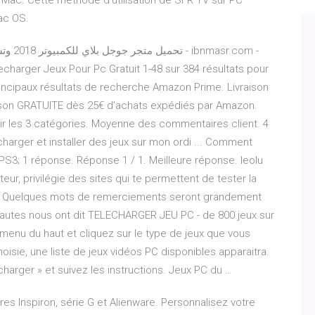
et Mac. Cette méthode d'utilisation de SFR TV sur PC
ac OS.
rincipaux résultats de recherche Amazon Prime. Livraison
vraison GRATUITE dès 25€ d’achats expédiés par Amazon.
Voir les 3 catégories. Moyenne des commentaires client. 4
charger et installer des jeux sur mon ordi ... Comment
- PS3; 1 réponse. Réponse 1 / 1. Meilleure réponse. leolu
r, privilégie des sites qui te permettent de tester la
rci. Quelques mots de remerciements seront grandement
nautes nous ont dit TELECHARGER JEU PC - de 800 jeux sur
menu du haut et cliquez sur le type de jeux que vous
oisie, une liste de jeux vidéos PC disponibles apparaitra.
charger » et suivez les instructions. Jeux PC du …
res Inspiron, série G et Alienware. Personnalisez votre