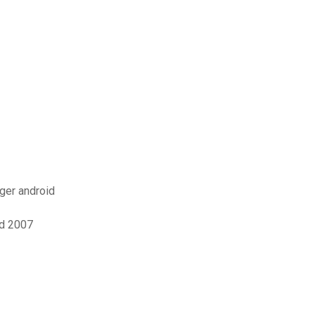
rger android
rd 2007