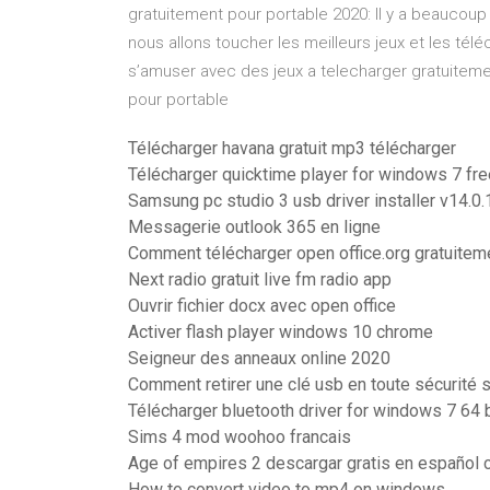
gratuitement pour portable 2020: Il y a beaucoup 
nous allons toucher les meilleurs jeux et les té
s’amuser avec des jeux a telecharger gratuitemen
pour portable
Télécharger havana gratuit mp3 télécharger
Télécharger quicktime player for windows 7 fre
Samsung pc studio 3 usb driver installer v14.0
Messagerie outlook 365 en ligne
Comment télécharger open office.org gratuitem
Next radio gratuit live fm radio app
Ouvrir fichier docx avec open office
Activer flash player windows 10 chrome
Seigneur des anneaux online 2020
Comment retirer une clé usb en toute sécurité 
Télécharger bluetooth driver for windows 7 64 b
Sims 4 mod woohoo francais
Age of empires 2 descargar gratis en español 
How to convert video to mp4 on windows