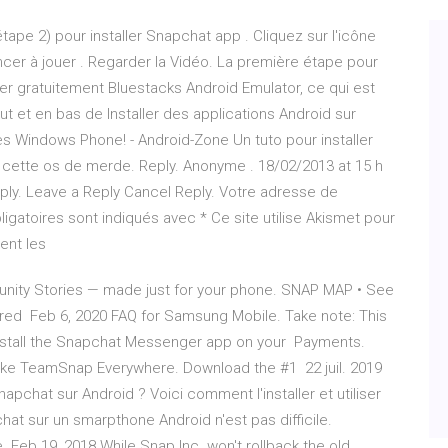
ape 2) pour installer Snapchat app . Cliquez sur l'icône
er à jouer . Regarder la Vidéo. La première étape pour
ger gratuitement Bluestacks Android Emulator, ce qui est
haut et en bas de Installer des applications Android sur
 les Windows Phone! - Android-Zone Un tuto pour installer
e cette os de merde. Reply. Anonyme . 18/02/2013 at 15 h
 Reply. Leave a Reply Cancel Reply. Votre adresse de
gatoires sont indiqués avec * Ce site utilise Akismet pour
ent les
nity Stories — made just for your phone. SNAP MAP • See
hared Feb 6, 2020 FAQ for Samsung Mobile. Take note: This
 install the Snapchat Messenger app on your Payments.
ake TeamSnap Everywhere. Download the #1 22 juil. 2019
pchat sur Android ? Voici comment l'installer et utiliser
chat sur un smarpthone Android n'est pas difficile.
Feb 19, 2018 While Snap Inc. won't rollback the old