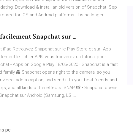
-updating; Download & install an old version of Snapchat Sep
ired for iOS and Android platforms. It is no longer
facilement Snapchat sur ...
 iPad Retrouvez Snapchat sur le Play Store et sur l'App
ment le fichier APK, vous trouverez un tutorial pour
pchat - Apps on Google Play 18/05/2020 · Snapchat is a fast
d family 👻 Snapchat opens right to the camera, so you
 video, add a caption, and send it to your best friends and
mojis, and all kinds of fun effects. SNAP 📸 • Snapchat opens
napchat sur Android (Samsung, LG ...
ns pc