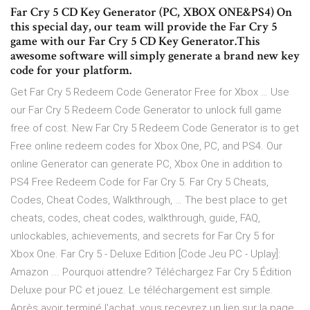
Far Cry 5 CD Key Generator (PC, XBOX ONE&PS4) On
this special day, our team will provide the Far Cry 5
game with our Far Cry 5 CD Key Generator.This
awesome software will simply generate a brand new key
code for your platform.
Get Far Cry 5 Redeem Code Generator Free for Xbox … Use
our Far Cry 5 Redeem Code Generator to unlock full game
free of cost. New Far Cry 5 Redeem Code Generator is to get
Free online redeem codes for Xbox One, PC, and PS4. Our
online Generator can generate PC, Xbox One in addition to
PS4 Free Redeem Code for Far Cry 5. Far Cry 5 Cheats,
Codes, Cheat Codes, Walkthrough, … The best place to get
cheats, codes, cheat codes, walkthrough, guide, FAQ,
unlockables, achievements, and secrets for Far Cry 5 for
Xbox One. Far Cry 5 - Deluxe Edition [Code Jeu PC - Uplay]:
Amazon ... Pourquoi attendre? Téléchargez Far Cry 5 Édition
Deluxe pour PC et jouez. Le téléchargement est simple.
Après avoir terminé l'achat, vous recevrez un lien sur la page