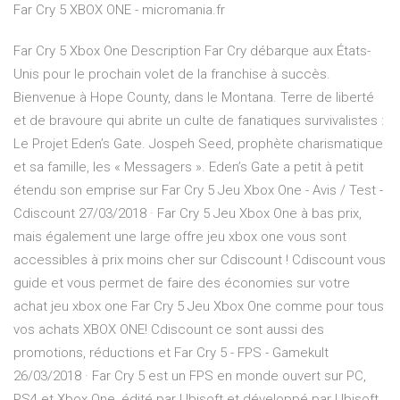
Far Cry 5 XBOX ONE - micromania.fr
Far Cry 5 Xbox One Description Far Cry débarque aux États-
Unis pour le prochain volet de la franchise à succès.
Bienvenue à Hope County, dans le Montana. Terre de liberté
et de bravoure qui abrite un culte de fanatiques survivalistes :
Le Projet Eden’s Gate. Jospeh Seed, prophète charismatique
et sa famille, les « Messagers ». Eden’s Gate a petit à petit
étendu son emprise sur Far Cry 5 Jeu Xbox One - Avis / Test -
Cdiscount 27/03/2018 · Far Cry 5 Jeu Xbox One à bas prix,
mais également une large offre jeu xbox one vous sont
accessibles à prix moins cher sur Cdiscount ! Cdiscount vous
guide et vous permet de faire des économies sur votre
achat jeu xbox one Far Cry 5 Jeu Xbox One comme pour tous
vos achats XBOX ONE! Cdiscount ce sont aussi des
promotions, réductions et Far Cry 5 - FPS - Gamekult
26/03/2018 · Far Cry 5 est un FPS en monde ouvert sur PC,
PS4 et Xbox One, édité par Ubisoft et développé par Ubisoft