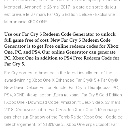
Montréal . Annoncé le 26 mai 2017, la date de sortie du jeu
est prévue le 27 mars Far Cry 5 Edition Deluxe - Exclusivité
Micromania XBOX ONE
Use our Far Cry 5 Redeem Code Generator to unlock
full game free of cost. New Far Cry 5 Redeem Code
Generator is to get Free online redeem codes for Xbox
One, PC, and PS4. Our online Generator can generate
PC, Xbox One in addition to PS4 Free Redeem Code for
Far Cry 5.
Far Cry comes to America in the latest installment of the
award-winning Xbox One X Enhanced Far Cry® 5 + Far Cry®
New Dawn Deluxe Edition Bundle. Far Cry 5. Платформа: PC,
PS4, XONE. Жанр: action. Дата выхода: Far Cry 5 Gold Edition
| Xbox One - Download Code: Amazon.fr: Jeux vidéo. 27 mars
2018 Découvrez l'offre Far Cry 5 Jeu Xbox One à télécharger
pas cher sur Shadow of the Tomb Raider Xbox One - Code de
téléchargement. от 213¤/мес.. Xbox One игра Ubisoft Far