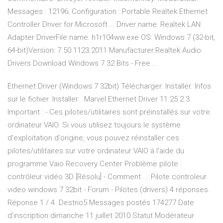
Messages : 12196; Configuration : Portable Realtek Ethernet
Controller Driver for Microsoft … Driver name: Realtek LAN
Adapter DriverFile name: h1r104ww.exe OS: Windows 7 (32-bit,
64-bit)Version: 7.50.1123.2011 Manufacturer:Realtek Audio
Drivers Download Windows 7 32 Bits - Free …
Ethernet Driver (Windows 7 32bit) Télécharger. Installer. Infos
sur le fichier. Installer . Marvel Ethernet Driver 11.25.2.3
Important : - Ces pilotes/utilitaires sont préinstallés sur votre
ordinateur VAIO. Si vous utilisez toujours le système
d'exploitation d'origine, vous pouvez réinstaller ces
pilotes/utilitaires sur votre ordinateur VAIO à l'aide du
programme Vaio Recovery Center Problème pilote :
contrôleur vidéo 3D [Résolu] - Comment ... Pilote controleur
video windows 7 32bit - Forum - Pilotes (drivers) 4 réponses.
Réponse 1 / 4. Destrio5 Messages postés 174277 Date
d'inscription dimanche 11 juillet 2010 Statut Modérateur