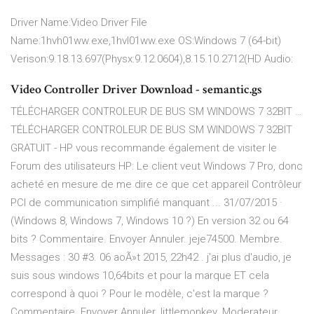
Driver Name:Video Driver File
Name:1hvh01ww.exe,1hvl01ww.exe OS:Windows 7 (64-bit)
Verison:9.18.13.697(Physx:9.12.0604),8.15.10.2712(HD Audio:
Video Controller Driver Download - semantic.gs
TÉLÉCHARGER CONTROLEUR DE BUS SM WINDOWS 7 32BIT …
TÉLÉCHARGER CONTROLEUR DE BUS SM WINDOWS 7 32BIT
GRATUIT - HP vous recommande également de visiter le
Forum des utilisateurs HP: Le client veut Windows 7 Pro, donc
acheté en mesure de me dire ce que cet appareil Contrôleur
PCI de communication simplifié manquant ... 31/07/2015 ·
(Windows 8, Windows 7, Windows 10 ?) En version 32 ou 64
bits ? Commentaire. Envoyer Annuler. jeje74500. Membre.
Messages : 30 #3. 06 aoÃ»t 2015, 22h42 . j'ai plus d'audio, je
suis sous windows 10,64bits et pour la marque ET cela
correspond à quoi ? Pour le modèle, c'est la marque ?
Commentaire. Envoyer Annuler. littlemonkey. Moderateur.