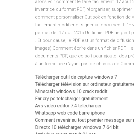
allons voir comment le faire facilement. 17 aoû
inventrice du format PDF, réorganiser, supprime
comment personnaliser Outlook en fonction de v
facilement modifier et signer un document PDF v
permet de 17 oct. 2015 Un fichier PDF ne peut 
. Et pour cause, le PDF est un format de diffusi
images) Comment écrire dans un fichier PDF. Il es
documents PDF, que ce soit pour ajouter des pr
à un formulaire n'ayant pas de champs de Commen
Télécharger outil de capture windows 7
Télécharger télévision sur ordinateur gratuitem
Minecraft windows 10 crack reddit
Far cry pc telecharger gratuitement
Avs video editor 7.4 télécharger
Whatsapp web code barre iphone
Comment revenir au tout premier message su
Directx 10 télécharger windows 7 64 bit