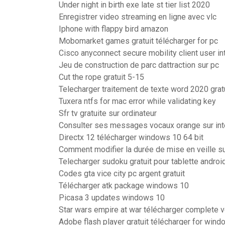
Under night in birth exe late st tier list 2020
Enregistrer video streaming en ligne avec vlc
Iphone with flappy bird amazon
Mobomarket games gratuit télécharger for pc
Cisco anyconnect secure mobility client user i
Jeu de construction de parc dattraction sur pc
Cut the rope gratuit 5-15
Telecharger traitement de texte word 2020 grat
Tuxera ntfs for mac error while validating key
Sfr tv gratuite sur ordinateur
Consulter ses messages vocaux orange sur int
Directx 12 télécharger windows 10 64 bit
Comment modifier la durée de mise en veille s
Telecharger sudoku gratuit pour tablette androi
Codes gta vice city pc argent gratuit
Télécharger atk package windows 10
Picasa 3 updates windows 10
Star wars empire at war télécharger complete v
Adobe flash player gratuit télécharger for wind