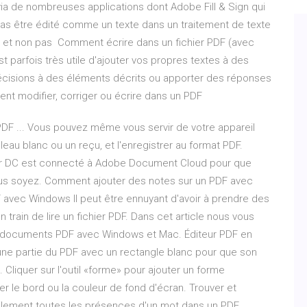
ia de nombreuses applications dont Adobe Fill & Sign qui
pas être édité comme un texte dans un traitement de texte
on et non pas Comment écrire dans un fichier PDF (avec
t parfois très utile d'ajouter vos propres textes à des
écisions à des éléments décrits ou apporter des réponses
t modifier, corriger ou écrire dans un PDF
(PDF ... Vous pouvez même vous servir de votre appareil
eau blanc ou un reçu, et l'enregistrer au format PDF.
er DC est connecté à Adobe Document Cloud pour que
 vous soyez. Comment ajouter des notes sur un PDF avec
vec Windows Il peut être ennuyant d'avoir à prendre des
n train de lire un fichier PDF. Dans cet article nous vous
 documents PDF avec Windows et Mac. Éditeur PDF en
ir une partie du PDF avec un rectangle blanc pour que son
. Cliquer sur l'outil «forme» pour ajouter un forme
er le bord ou la couleur de fond d'écran. Trouver et
ilement toutes les présences d'un mot dans un PDF.