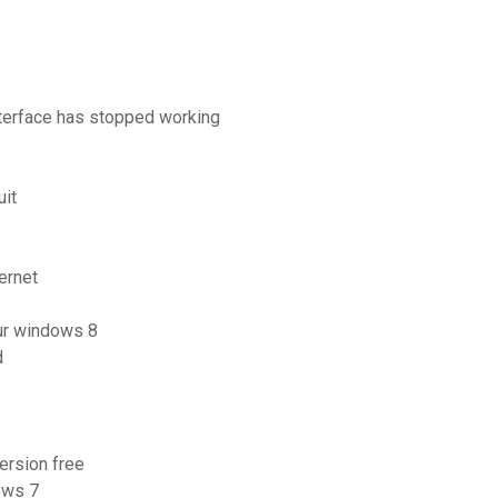
nterface has stopped working
uit
ernet
ur windows 8
d
ersion free
ows 7