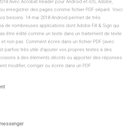
t 2018 Avec Acrobat Reader pour Android et iOS, Adobe,
r ou enregistrer des pages comme fichier PDF séparé. Voici
os besoins. 14 mai 2018 Android permet de très
ia de nombreuses applications dont Adobe Fill & Sign qui
pas être édité comme un texte dans un traitement de texte
on et non pas Comment écrire dans un fichier PDF (avec
t parfois très utile d'ajouter vos propres textes à des
écisions à des éléments décrits ou apporter des réponses
t modifier, corriger ou écrire dans un PDF
ent
r messenger