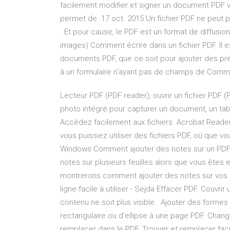
facilement modifier et signer un document PDF v
permet de 17 oct. 2015 Un fichier PDF ne peut 
. Et pour cause, le PDF est un format de diffusi
images) Comment écrire dans un fichier PDF. Il es
documents PDF, que ce soit pour ajouter des pr
à un formulaire n'ayant pas de champs de Commen
Lecteur PDF (PDF reader), ouvrir un fichier PDF 
photo intégré pour capturer un document, un tabl
Accédez facilement aux fichiers. Acrobat Read
vous puissiez utiliser des fichiers PDF, où que
Windows Comment ajouter des notes sur un PDF a
notes sur plusieurs feuilles alors que vous êtes e
montrerons comment ajouter des notes sur vos
ligne facile à utiliser - Sejda Effacer PDF. Couvr
contenu ne soit plus visible.. Ajouter des formes 
rectangulaire ou d’ellipse à une page PDF. Chang
remplacer dans le PDF. Trouver et remplacer fac