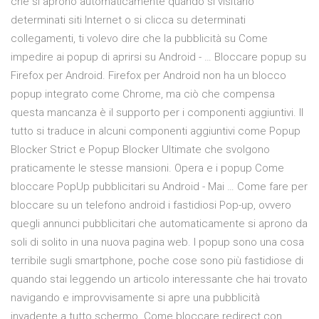
che si aprono automaticamente quando si visitano
determinati siti Internet o si clicca su determinati
collegamenti, ti volevo dire che la pubblicità su Come
impedire ai popup di aprirsi su Android - … Bloccare popup su
Firefox per Android. Firefox per Android non ha un blocco
popup integrato come Chrome, ma ciò che compensa
questa mancanza è il supporto per i componenti aggiuntivi. Il
tutto si traduce in alcuni componenti aggiuntivi come Popup
Blocker Strict e Popup Blocker Ultimate che svolgono
praticamente le stesse mansioni. Opera e i popup Come
bloccare PopUp pubblicitari su Android - Mai … Come fare per
bloccare su un telefono android i fastidiosi Pop-up, ovvero
quegli annunci pubblicitari che automaticamente si aprono da
soli di solito in una nuova pagina web. I popup sono una cosa
terribile sugli smartphone, poche cose sono più fastidiose di
quando stai leggendo un articolo interessante che hai trovato
navigando e improvvisamente si apre una pubblicità
invadente a tutto schermo. Come bloccare redirect con