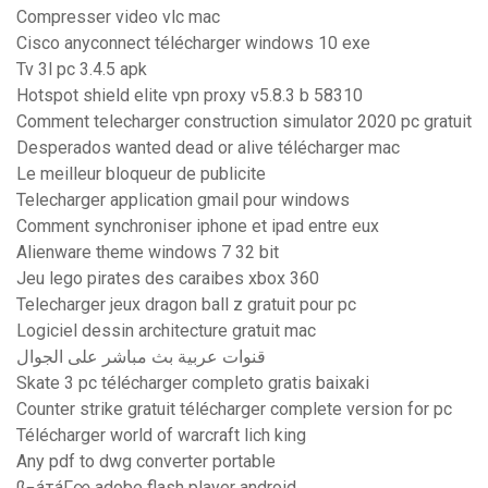
Compresser video vlc mac
Cisco anyconnect télécharger windows 10 exe
Tv 3l pc 3.4.5 apk
Hotspot shield elite vpn proxy v5.8.3 b 58310
Comment telecharger construction simulator 2020 pc gratuit
Desperados wanted dead or alive télécharger mac
Le meilleur bloqueur de publicite
Telecharger application gmail pour windows
Comment synchroniser iphone et ipad entre eux
Alienware theme windows 7 32 bit
Jeu lego pirates des caraibes xbox 360
Telecharger jeux dragon ball z gratuit pour pc
Logiciel dessin architecture gratuit mac
قنوات عربية بث مباشر على الجوال
Skate 3 pc télécharger completo gratis baixaki
Counter strike gratuit télécharger complete version for pc
Télécharger world of warcraft lich king
Any pdf to dwg converter portable
ß¬áτáΓ∞ adobe flash player android